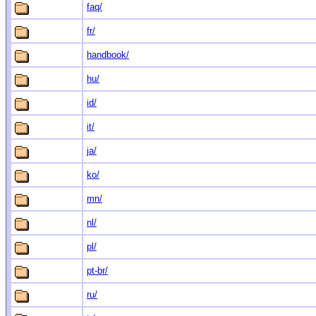
faq/
fr/
handbook/
hu/
id/
it/
ja/
ko/
mn/
nl/
pl/
pt-br/
ru/