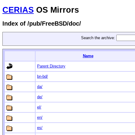
CERIAS
OS Mirrors
Index of /pub/FreeBSD/doc/
Search the archive:
Name
Parent Directory
bn-bd/
da/
de/
el/
en/
es/