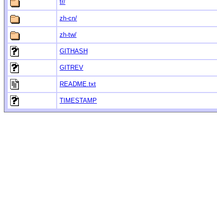
tr/
zh-cn/
zh-tw/
GITHASH
GITREV
README.txt
TIMESTAMP